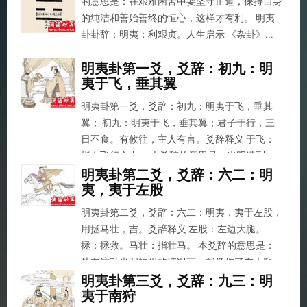
的意思是：在艰难困苦中要坚守正道，保持自身
的纯洁和善始善终的恒心，这样才有利。 明夷
卦卦辞：明夷：利艰贞。人生启示 《杂卦》...
明夷卦第一爻，爻辞：初九：明
夷于飞，垂其翼
明夷卦第一爻，爻辞：初九：明夷于飞，垂其
翼； 初九：明夷于飞，垂其翼；君子于行，三
日不食。有攸往，主人有言。爻辞释义 于飞：
指在飞行之中。 本爻辞的意思是：光明遭到
损...
明夷卦第二爻，爻辞：六二：明
夷，夷于左股
明夷卦第二爻，爻辞：六二：明夷，夷于左股，
用拯马壮，吉。爻辞释义 左股：左边大腿。
拯：拯救。马壮：指壮马。 本爻辞的意思是：
处在这种光明被阻的情况下，就像伤了左大腿...
明夷卦第三爻，爻辞：九三：明
夷于南狩