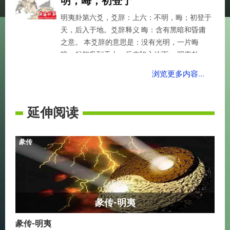
明，晦；初登于
明夷卦第六爻，爻辞：上六：不明，晦；初登于
天，后入于地。爻辞释义 晦：含有黑暗和昏庸
之意。 本爻辞的意思是：没有光明，一片晦
暗。起初升到天上，后来陷入地下。 明夷卦
第...
浏览更多内容...
延伸阅读
彖传
彖传-明夷
彖传-明夷