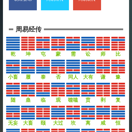
周易经传
乾
坤
屯
蒙
需
讼
师
比
小畜
履
泰
否
同人
大有
谦
豫
随
蛊
临
观
噬嗑
贲
剥
复
无妄
大畜
颐
大过
坎
离
咸
恒