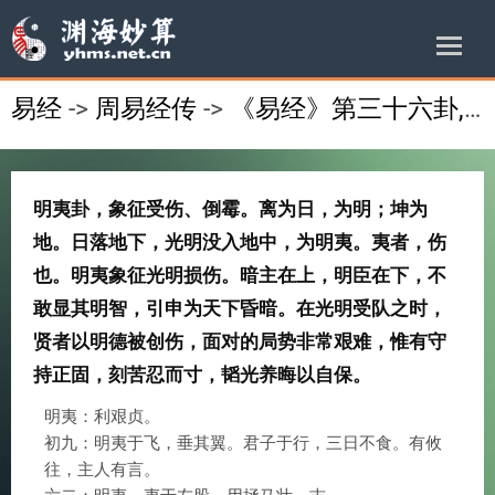
易经
->
周易经传
->
《易经》第三十六卦,明夷,地火明夷,坤上离下
明夷卦，象征受伤、倒霉。离为日，为明；坤为
地。日落地下，光明没入地中，为明夷。夷者，伤
也。明夷象征光明损伤。暗主在上，明臣在下，不
敢显其明智，引申为天下昏暗。在光明受队之时，
贤者以明德被创伤，面对的局势非常艰难，惟有守
持正固，刻苦忍而寸，韬光养晦以自保。
明夷：利艰贞。
初九：明夷于飞，垂其翼。君子于行，三日不食。有攸
往，主人有言。