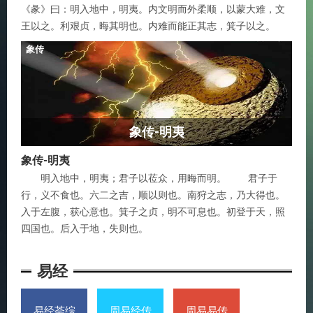
《彖》曰：明入地中，明夷。内文明而外柔顺，以蒙大难，文
王以之。利艰贞，晦其明也。内难而能正其志，箕子以之。
象传
象传-明夷
象传-明夷
明入地中，明夷；君子以莅众，用晦而明。 君子于
行，义不食也。六二之吉，顺以则也。南狩之志，乃大得也。
入于左腹，获心意也。箕子之贞，明不可息也。初登于天，照
四国也。后入于地，失则也。
易经
易经荟综
周易经传
周易易传