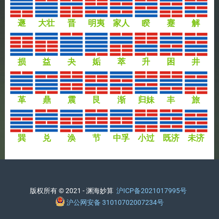
遯
大壮
晋
明夷
家人
睽
蹇
解
损
益
夬
姤
萃
升
困
井
革
鼎
震
艮
渐
归妹
丰
旅
巽
兑
涣
节
中孚
小过
既济
未济
版权所有 © 2021 - 渊海妙算
沪ICP备2021017995号
沪公网安备 31010702007234号