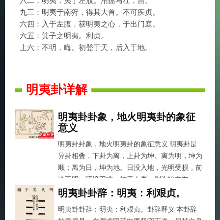
六二：明夷，夷于左股。用拯马壮，吉。
九三：明夷于南狩，得其大首。不可疾贞。
六四：入于左腹，获明夷之心，于出门庭。
六五：箕子之明夷。利贞。
上六：不明，晦。初登于天，后入于地。
明夷卦详解
明夷卦卦象，地火明夷卦的象征
意义
明夷卦卦象，地火明夷卦的象征意义 明夷卦是
异卦相叠，下卦为离，上卦为坤。离为明，坤为
顺；离为日，坤为地。日没入地，光明受损，前
途不明，环境困难。施于人事，则为暗主在...
明夷卦卦辞：明夷：利艰贞。
明夷卦卦辞：明夷：利艰贞。卦辞释义 本卦辞