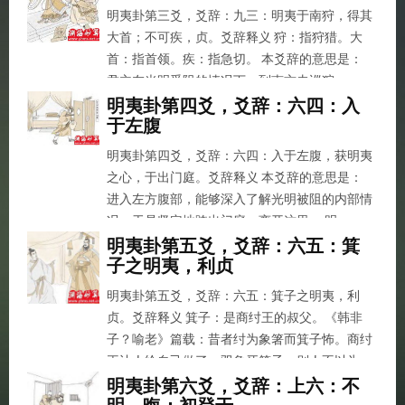
明夷卦第三爻，爻辞：九三：明夷于南狩，得其
大首；不可疾，贞。爻辞释义 狩：指狩猎。大
首：指首领。疾：指急切。 本爻辞的意思是：
君主在光明受阻的情况下，到南方去巡狩，...
明夷卦第四爻，爻辞：六四：入
于左腹
明夷卦第四爻，爻辞：六四：入于左腹，获明夷
之心，于出门庭。爻辞释义 本爻辞的意思是：
进入左方腹部，能够深入了解光明被阻的内部情
况，于是坚定地跨出门庭，离开这里。 明...
明夷卦第五爻，爻辞：六五：箕
子之明夷，利贞
明夷卦第五爻，爻辞：六五：箕子之明夷，利
贞。爻辞释义 箕子：是商纣王的叔父。《韩非
子？喻老》篇载：昔者纣为象箸而箕子怖。商纣
王让人给自己做了一双象牙筷子，别人不以为...
明夷卦第六爻，爻辞：上六：不