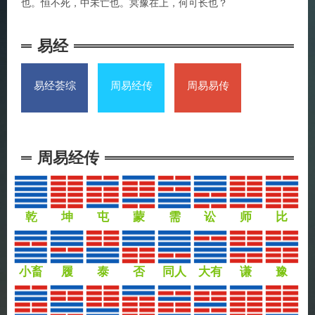
也。恒不死，中未亡也。冥豫在上，何可长也？
易经
易经荟综
周易经传
周易易传
周易经传
乾
坤
屯
蒙
需
讼
师
比
小畜
履
泰
否
同人
大有
谦
豫