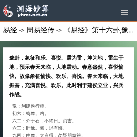
易经
->
周易经传
->
《易经》第十六卦,豫卦,雷地豫,震上坤下
豫卦，象征和乐、喜悦。震为雷，坤为地，雷生于
地，预示春天来临，大地震动。春意盎然，喜悦愉
快。故像象征愉快、欢乐、喜悦。春天来临，大地
振奋，充满喜悦、欢乐。此时利于建侯立业，兴兵
作战。
豫：利建侯行师。
初六：鸣豫。凶。
六二：介于石，不终日。贞吉。
六三：盱豫。悔，迟有悔。
九四：由豫。大有得，勿疑朋盍簪。