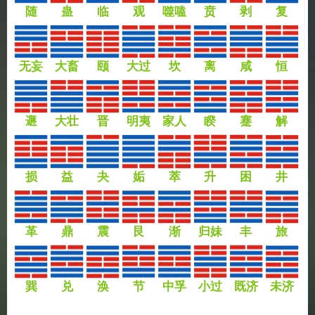
随
蛊
临
观
噬嗑
贲
剥
复
无妄
大畜
颐
大过
坎
离
咸
恒
遯
大壮
晋
明夷
家人
睽
蹇
解
损
益
夬
姤
萃
升
困
井
革
鼎
震
艮
渐
归妹
丰
旅
巽
兑
涣
节
中孚
小过
既济
未济