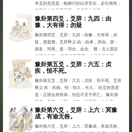
本爻的意思是：献媚讨好以求安乐，必生悔恨；
在安乐之中留恋迟疑，必然又生悔恨。 六...
豫卦第四爻，爻辞：九四：由
豫，大有得；勿疑
豫卦第四爻，爻辞：九四：由豫，大有得；勿
疑，朋盍簪。爻辞释义 由：由来，原由。朋：
朋友，同类。盍：同合，会合。 簪：古人固定
发髻的头饰。 本爻的意思是：人们由于九四
而...
豫卦第五爻，爻辞：六五：贞
疾，恒不死。
豫卦第五爻，爻辞：六五：贞疾，恒不死。爻辞
释义 疾：疾病。恒：恒久，长久。 此爻的意思
是：正固会有疾病，但总不至于死亡。 豫卦第
五爻，爻辞：六五：贞疾，恒不死。人生启...
豫卦第六爻，爻辞：上六：冥豫
成，有渝无咎。
豫卦第六爻，爻辞：上六：冥豫成，有渝无咎。