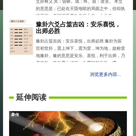
爻辞释义 冥：昏昧。成：终。渝：改变。 本爻
的意思是：已处在天昏地暗的局面之中，但却执
迷不悟，仍沉溺于寻欢作乐之中，十分危...
豫卦六爻占筮吉凶：安乐喜悦，
出师必胜
豫卦占筮吉凶：安乐喜悦，出师必胜 豫卦为宸
宫初世卦，震上坤下，震为雷，坤为地，故称雷
地豫卦。豫的意思是安乐、喜悦，利于出师，乃
是吉卦。豫卦震上坤下，为震宫初世卦。震...
浏览更多内容...
延伸阅读
彖传