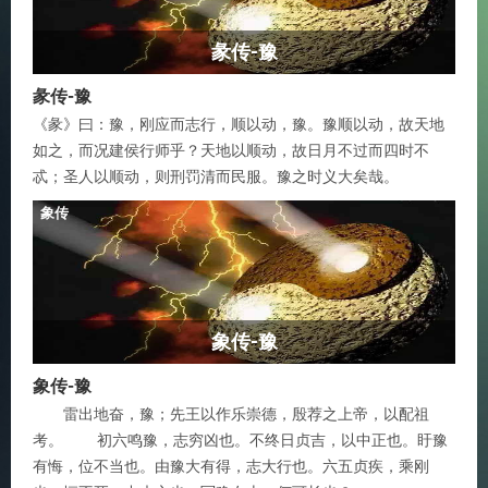
彖传-豫
彖传-豫
《彖》曰：豫，刚应而志行，顺以动，豫。豫顺以动，故天地
如之，而况建侯行师乎？天地以顺动，故日月不过而四时不
忒；圣人以顺动，则刑罚清而民服。豫之时义大矣哉。
象传
象传-豫
象传-豫
雷出地奋，豫；先王以作乐崇德，殷荐之上帝，以配祖
考。 初六鸣豫，志穷凶也。不终日贞吉，以中正也。盱豫
有悔，位不当也。由豫大有得，志大行也。六五贞疾，乘刚