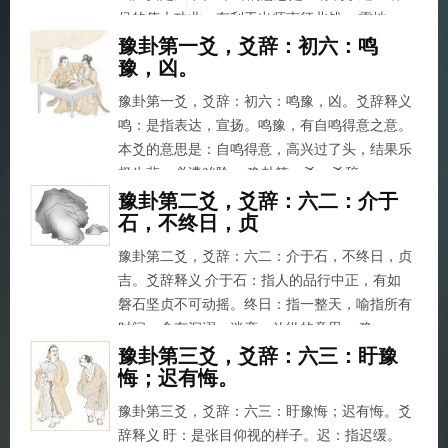
侯的伟大功业，有利于出师南征北战。 雷地
豫...
豫卦第一爻，爻辞：初六：鸣
豫，凶。
豫卦第一爻，爻辞：初六：鸣豫，凶。爻辞释义
鸣：是指表达，宣扬。鸣豫，有自鸣得意之意。
本爻的意思是：自鸣得意，高兴过了头，结果乐
极生悲，必遭凶险。 豫卦第一爻，爻辞...
豫卦第二爻，爻辞：六二：介于
石，不终日，贞
豫卦第二爻，爻辞：六二：介于石，不终日，贞
吉。爻辞释义 介于石：指人的品行中正，有如
磐石坚贞不可动摇。终日：指一整天，喻指所有
时间，含有沉溺、迷恋、放纵的意思。 豫...
豫卦第三爻，爻辞：六三：盱豫
悔；迟有悔。
豫卦第三爻，爻辞：六三：盱豫悔；迟有悔。爻
辞释义 盱：是张目仰视的样子。迟：指迟缓。