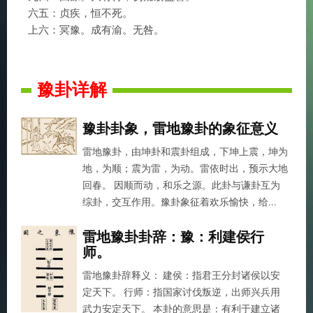
六五：贞疾，恒不死。
上六：冥豫。成有渝。无咎。
豫卦详解
豫卦卦象，雷地豫卦的象征意义
雷地豫卦，由坤卦和震卦组成，下坤上震，坤为
地，为顺；震为雷，为动。雷依时出，预示大地
回春。 因顺而动，和乐之源。此卦与谦卦互为
综卦，交互作用。豫卦象征着欢乐愉快，给...
雷地豫卦卦辞：豫：利建侯行
师。
雷地豫卦辞释义： 建侯：指君王分封诸侯以安
定天下。 行师：指国家讨伐叛逆，出师兴兵用
武力安定天下。 本卦的意思是：有利于建立诸